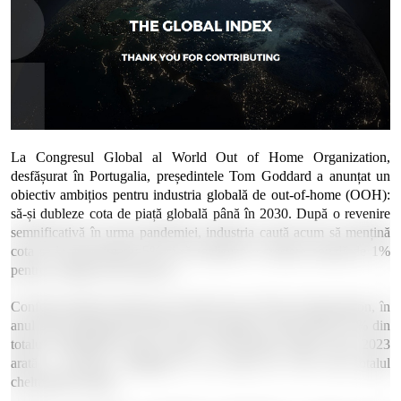
La Congresul Global al World Out of Home Organization,
desfășurat în Portugalia, președintele Tom Goddard a anunțat un
obiectiv ambițios pentru industria globală de out-of-home (OOH):
să-și dubleze cota de piață globală până în 2030. După o revenire
semnificativă în urma pandemiei, industria caută acum să mențină
cota sa la aproximativ 5% și să realizeze o creștere anuală de 1%
pentru a atinge acest obiectiv.
Conform datelor furnizate de World Out of Home Organization, în
anul 2022 publicitatea OOH la nivel global a reprezentat 4,7% din
totalul cheltuielilor pieței media. Previziunile pentru anul 2023
arată o creștere, ajungând la un total de 5,1% din totalul
cheltuielilor media.