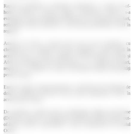
Raportul evidențiază și distribuția cheltuielilor cu media out-of-
home (OOH) în diverse regiuni. Asia-Pacific (APAC) s-a
evidențiat ca lider, înregistrând cheltuieli de 16,2 miliarde de dolari,
reflectând creșterea puternică a cererii pentru publicitatea OOH în
regiune.
America de Nord a ocupat locul doi în acest clasament, cu
cheltuieli de 9,1 miliarde de dolari, subliniind o piață stabilă în
această zonă. În contrast, regiunile LATAM (America Latină) și
Africa au înregistrat cifre mai modeste, cu 1,2 miliarde de dolari,
respectiv 0,7 miliarde de dolari, deschizând totodată oportunități
pentru creștere.
Europa a rămas o piață importantă, cu cheltuieli de 8,9 miliarde de
dolari, subliniind interesul crescut pentru publicitatea OOH în
această parte a lumii.
De asemenea, raportul arată că publicitatea digital out-of-home
(DOOH) a devenit o componentă esențială în industria media out-
of-home (OOH), reprezentând o parte semnificativă din totalul
OOH.