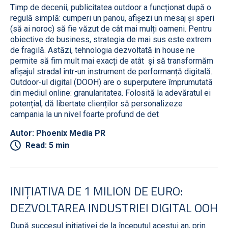
Timp de decenii, publicitatea outdoor a funcționat după o
regulă simplă: cumperi un panou, afișezi un mesaj și speri
(să ai noroc) să fie văzut de cât mai mulți oameni. Pentru
obiective de business, strategia de mai sus este extrem
de fragilă. Astăzi, tehnologia dezvoltată in house ne
permite să fim mult mai exacți de atât și să transformăm
afișajul stradal într-un instrument de performanță digitală.
Outdoor-ul digital (DOOH) are o superputere împrumutată
din mediul online: granularitatea. Folosită la adevăratul ei
potențial, dă libertate clienților să personalizeze
campania la un nivel foarte profund de det
Autor: Phoenix Media PR
Read: 5 min
INIȚIATIVA DE 1 MILION DE EURO:
DEZVOLTAREA INDUSTRIEI DIGITAL OOH
După succesul inițiativei de la începutul acestui an, prin