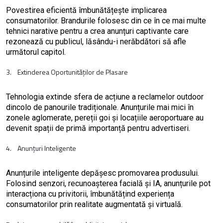
Povestirea eficientă îmbunătățește implicarea
consumatorilor. Brandurile folosesc din ce în ce mai multe
tehnici narative pentru a crea anunțuri captivante care
rezonează cu publicul, lăsându-i nerăbdători să afle
următorul capitol.
3. Extinderea Oportunităților de Plasare
Tehnologia extinde sfera de acțiune a reclamelor outdoor
dincolo de panourile tradiționale. Anunțurile mai mici în
zonele aglomerate, pereții goi și locațiile aeroportuare au
devenit spații de primă importanță pentru advertiseri.
4. Anunțuri Inteligente
Anunțurile inteligente depășesc promovarea produsului.
Folosind senzori, recunoașterea facială și IA, anunțurile pot
interacționa cu privitorii, îmbunătățind experiența
consumatorilor prin realitate augmentată și virtuală.