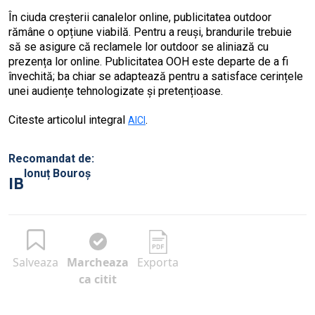
În ciuda creșterii canalelor online, publicitatea outdoor
rămâne o opțiune viabilă. Pentru a reuși, brandurile trebuie
să se asigure că reclamele lor outdoor se aliniază cu
prezența lor online. Publicitatea OOH este departe de a fi
învechită; ba chiar se adaptează pentru a satisface cerințele
unei audiențe tehnologizate și pretențioase.
Citeste articolul integral
.
AICI
Recomandat de:
Ionuț Bouroș
IB
Salveaza
Marcheaza
Exporta
ca citit