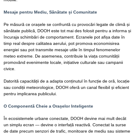
Mesaje pentru Mediu, Sănătate și Comunitate
Pe măsură ce orașele se confruntă cu provocări legate de climă și
sănătate publică, DOOH este tot mai des folosit pentru a informa și
încuraja schimbări de comportament. Ecranele pot afișa date în
timp real despre calitatea aerului, pot promova economisirea
energiei sau pot transmite mesaje utile în timpul fenomenelor
meteo extreme. De asemenea, contribuie la viața comunității
promovând evenimente locale, inițiative culturale sau campanii
civice.
Datorită capacității de a adapta conținutul în funcție de oră, locație
sau condiții meteorologice, DOOH oferă un canal flexibil și eficient
pentru implicarea publicului.
O Componentă Cheie a Orașelor Inteligente
În ecosistemele urbane conectate, DOOH devine mai mult decât
un simplu ecran — devine o interfață reactivă. Conectat la surse
de date precum senzori de trafic, monitoare de mediu sau sisteme