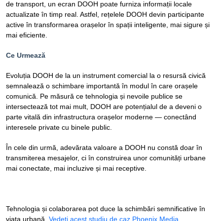
de transport, un ecran DOOH poate furniza informații locale
actualizate în timp real. Astfel, rețelele DOOH devin participante
active în transformarea orașelor în spații inteligente, mai sigure și
mai eficiente.
Ce Urmează
Evoluția DOOH de la un instrument comercial la o resursă civică
semnalează o schimbare importantă în modul în care orașele
comunică. Pe măsură ce tehnologia și nevoile publice se
intersectează tot mai mult, DOOH are potențialul de a deveni o
parte vitală din infrastructura orașelor moderne — conectând
interesele private cu binele public.
În cele din urmă, adevărata valoare a DOOH nu constă doar în
transmiterea mesajelor, ci în construirea unor comunități urbane
mai conectate, mai incluzive și mai receptive.
Tehnologia și colaborarea pot duce la schimbări semnificative în
viața urbană.
Vedeți acest studiu de caz Phoenix Media.