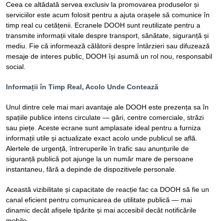
Ceea ce altădată servea exclusiv la promovarea produselor și
serviciilor este acum folosit pentru a ajuta orașele să comunice în
timp real cu cetățenii. Ecranele DOOH sunt reutilizate pentru a
transmite informații vitale despre transport, sănătate, siguranță și
mediu. Fie că informează călătorii despre întârzieri sau difuzează
mesaje de interes public, DOOH își asumă un rol nou, responsabil
social.
Informații în Timp Real, Acolo Unde Contează
Unul dintre cele mai mari avantaje ale DOOH este prezența sa în
spațiile publice intens circulate — gări, centre comerciale, străzi
sau piețe. Aceste ecrane sunt amplasate ideal pentru a furniza
informații utile și actualizate exact acolo unde publicul se află.
Alertele de urgență, întreruperile în trafic sau anunțurile de
siguranță publică pot ajunge la un număr mare de persoane
instantaneu, fără a depinde de dispozitivele personale.
Această vizibilitate și capacitate de reacție fac ca DOOH să fie un
canal eficient pentru comunicarea de utilitate publică — mai
dinamic decât afișele tipărite și mai accesibil decât notificările
mobile.