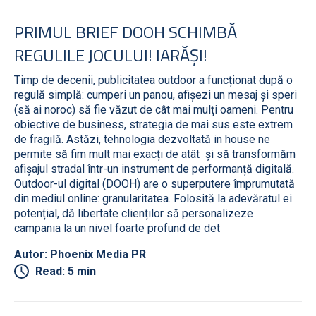
PRIMUL BRIEF DOOH SCHIMBĂ
REGULILE JOCULUI! IARĂȘI!
Timp de decenii, publicitatea outdoor a funcționat după o
regulă simplă: cumperi un panou, afișezi un mesaj și speri
(să ai noroc) să fie văzut de cât mai mulți oameni. Pentru
obiective de business, strategia de mai sus este extrem
de fragilă. Astăzi, tehnologia dezvoltată in house ne
permite să fim mult mai exacți de atât și să transformăm
afișajul stradal într-un instrument de performanță digitală.
Outdoor-ul digital (DOOH) are o superputere împrumutată
din mediul online: granularitatea. Folosită la adevăratul ei
potențial, dă libertate clienților să personalizeze
campania la un nivel foarte profund de det
Autor: Phoenix Media PR
Read: 5 min