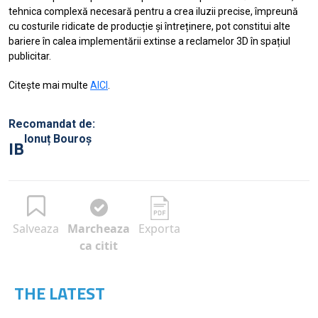
tehnica complexă necesară pentru a crea iluzii precise, împreună
cu costurile ridicate de producție și întreținere, pot constitui alte
bariere în calea implementării extinse a reclamelor 3D în spațiul
publicitar.
Citește mai multe
AICI
.
Recomandat de:
Ionuț Bouroș
IB
Salveaza
Marcheaza
Exporta
ca citit
THE LATEST