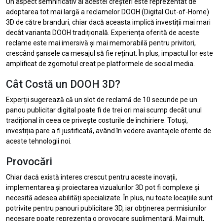
Un aspect semnificativ al acestei creșteri este reprezentat de
adoptarea tot mai largă a reclamelor DOOH (Digital Out-of-Home)
3D de către branduri, chiar dacă aceasta implică investiții mai mari
decât varianta DOOH tradițională. Experiența oferită de aceste
reclame este mai imersivă și mai memorabilă pentru privitori,
crescând șansele ca mesajul să fie reținut. În plus, impactul lor este
amplificat de zgomotul creat pe platformele de social media.
Cât Costă un DOOH 3D?
Experții sugerează că un slot de reclamă de 10 secunde pe un
panou publicitar digital poate fi de trei ori mai scump decât unul
tradițional în ceea ce privește costurile de închiriere. Totuși,
investiția pare a fi justificată, având în vedere avantajele oferite de
aceste tehnologii noi.
Provocări
Chiar dacă există interes crescut pentru aceste inovații,
implementarea și proiectarea vizualurilor 3D pot fi complexe și
necesită adesea abilități specializate. În plus, nu toate locațiile sunt
potrivite pentru panouri publicitare 3D, iar obținerea permisiunilor
necesare poate reprezenta o provocare suplimentară. Mai mult,