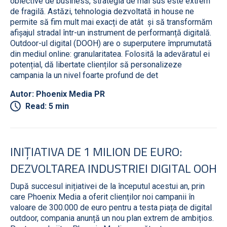
obiective de business, strategia de mai sus este extrem
de fragilă. Astăzi, tehnologia dezvoltată in house ne
permite să fim mult mai exacți de atât și să transformăm
afișajul stradal într-un instrument de performanță digitală.
Outdoor-ul digital (DOOH) are o superputere împrumutată
din mediul online: granularitatea. Folosită la adevăratul ei
potențial, dă libertate clienților să personalizeze
campania la un nivel foarte profund de det
Autor: Phoenix Media PR
Read: 5 min
INIȚIATIVA DE 1 MILION DE EURO:
DEZVOLTAREA INDUSTRIEI DIGITAL OOH
După succesul inițiativei de la începutul acestui an, prin
care Phoenix Media a oferit clienților noi campanii în
valoare de 300.000 de euro pentru a testa piața de digital
outdoor, compania anunță un nou plan extrem de ambițios.