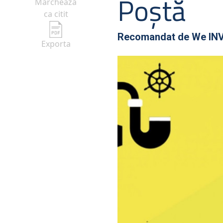
Poștă
Marcheaza
ca citit
Recomandat de
We IN
Exporta