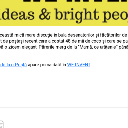
eastă mică mare discuție în bula desenatorilor și făcătorilor de 
 de poștași recent care a costat 48 de mii de coco și care se pare
 să o zicem elegant. Părerile merg de la “Mamă, ce urâțenie” până
 de la o Poștă
apare prima dată în
WE INVENT
.