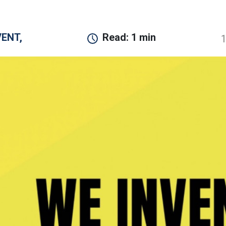
VENT,
Read:
1 min
1