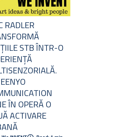
C RADLER
ANSFORMĂ
ȚIILE STB ÎNTR-O
ERIENȚĂ
TISENZORIALĂ.
REENYO
MMUNICATION
E ÎN OPERĂ O
Ă ACTIVARE
BANĂ