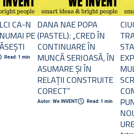
LCI CA-N
DANA NAE POPA
CIU
 NUMAI PE
(PASTEL): „CRED ÎN
TR
ĂSEȘTI
CONTINUARE ÎN
STA
MUNCĂ SERIOASĂ, ÎN
EXP
Read: 1 min
ASUMARE ȘI ÎN
MUL
RELAȚII CONSTRUITE
SC
CORECT”
CO
PUN
Autor: We INVENT
Read: 1 min
NOU
UR