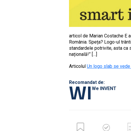
articol de Marian Costache E ac
România. Speța? Logo-ul trântit
standardele potrivite, asta ca
națională!” […]
Articolul
Un logo slab se vede
WI
Recomandat de:
We INVENT