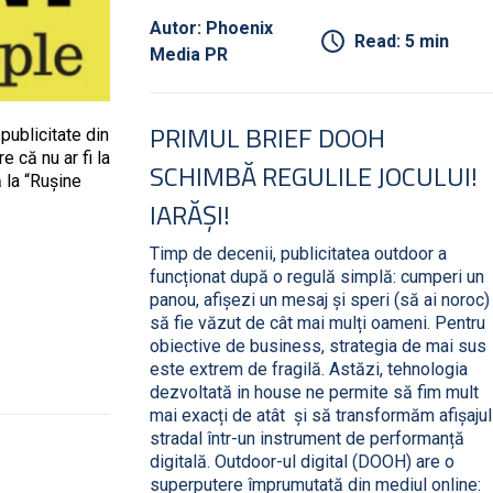
Autor: Phoenix
Read: 5 min
Media PR
PRIMUL BRIEF DOOH
publicitate din
 că nu ar fi la
SCHIMBĂ REGULILE JOCULUI!
 la “Rușine
IARĂȘI!
Timp de decenii, publicitatea outdoor a
funcționat după o regulă simplă: cumperi un
panou, afișezi un mesaj și speri (să ai noroc)
să fie văzut de cât mai mulți oameni. Pentru
obiective de business, strategia de mai sus
este extrem de fragilă. Astăzi, tehnologia
dezvoltată in house ne permite să fim mult
mai exacți de atât și să transformăm afișajul
stradal într-un instrument de performanță
digitală. Outdoor-ul digital (DOOH) are o
superputere împrumutată din mediul online: