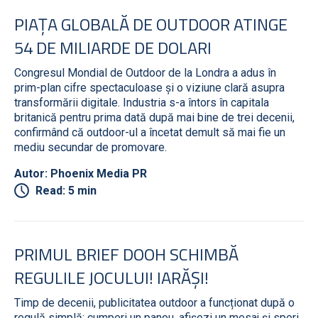
PIAȚA GLOBALĂ DE OUTDOOR ATINGE
54 DE MILIARDE DE DOLARI
Congresul Mondial de Outdoor de la Londra a adus în
prim-plan cifre spectaculoase și o viziune clară asupra
transformării digitale. Industria s-a întors în capitala
britanică pentru prima dată după mai bine de trei decenii,
confirmând că outdoor-ul a încetat demult să mai fie un
mediu secundar de promovare.
Autor: Phoenix Media PR
Read: 5 min
PRIMUL BRIEF DOOH SCHIMBĂ
REGULILE JOCULUI! IARĂȘI!
Timp de decenii, publicitatea outdoor a funcționat după o
regulă simplă: cumperi un panou, afișezi un mesaj și speri