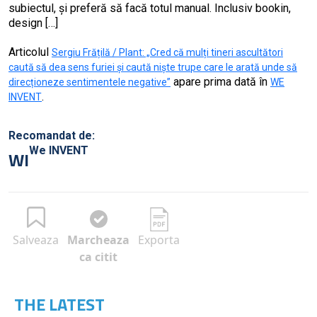
subiectul, și preferă să facă totul manual. Inclusiv bookin,
design […]
Articolul
Sergiu Frățilă / Plant: „Cred că mulți tineri ascultători
caută să dea sens furiei și caută niște trupe care le arată unde să
apare prima dată în
direcționeze sentimentele negative”
WE
.
INVENT
Recomandat de:
We INVENT
WI
Salveaza
Marcheaza
Exporta
ca citit
THE LATEST