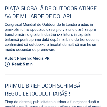
PIAȚA GLOBALĂ DE OUTDOOR ATINGE
54 DE MILIARDE DE DOLARI
Congresul Mondial de Outdoor de la Londra a adus în
prim-plan cifre spectaculoase și o viziune clară asupra
transformării digitale. Industria s-a întors în capitala
britanică pentru prima dată după mai bine de trei decenii,
confirmând că outdoor-ul a încetat demult să mai fie un
mediu secundar de promovare.
Autor: Phoenix Media PR
Read: 5 min
PRIMUL BRIEF DOOH SCHIMBĂ
REGULILE JOCULUI! IARĂȘI!
Timp de decenii, publicitatea outdoor a funcționat după o
regulă simplă: cumperi un panou, afișezi un mesaj și speri