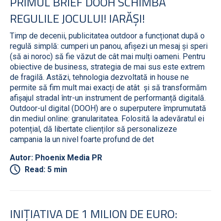
PRIMUL BRIEF DOOH SCHIMBĂ
REGULILE JOCULUI! IARĂȘI!
Timp de decenii, publicitatea outdoor a funcționat după o
regulă simplă: cumperi un panou, afișezi un mesaj și speri
(să ai noroc) să fie văzut de cât mai mulți oameni. Pentru
obiective de business, strategia de mai sus este extrem
de fragilă. Astăzi, tehnologia dezvoltată in house ne
permite să fim mult mai exacți de atât și să transformăm
afișajul stradal într-un instrument de performanță digitală.
Outdoor-ul digital (DOOH) are o superputere împrumutată
din mediul online: granularitatea. Folosită la adevăratul ei
potențial, dă libertate clienților să personalizeze
campania la un nivel foarte profund de det
Autor: Phoenix Media PR
Read: 5 min
INIȚIATIVA DE 1 MILION DE EURO: