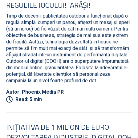
REGULILE JOCULUI! IARĂȘI!
Timp de decenii, publicitatea outdoor a funcționat după o
regulă simplă: cumperi un panou, afișezi un mesaj și speri
(să ai noroc) să fie văzut de cât mai mulți oameni. Pentru
obiective de business, strategia de mai sus este extrem
de fragilă. Astăzi, tehnologia dezvoltată in house ne
permite să fim mult mai exacți de atât și să transformăm
afișajul stradal într-un instrument de performanță digitală.
Outdoor-ul digital (DOOH) are o superputere împrumutată
din mediul online: granularitatea. Folosită la adevăratul ei
potențial, dă libertate clienților să personalizeze
campania la un nivel foarte profund de det
Autor: Phoenix Media PR
Read: 5 min
INIȚIATIVA DE 1 MILION DE EURO:
DEZVOLTAREA INDUSTRIEI DIGITAL OOH