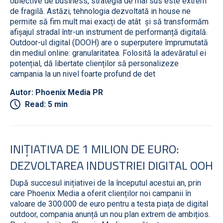
obiective de business, strategia de mai sus este extrem
de fragilă. Astăzi, tehnologia dezvoltată in house ne
permite să fim mult mai exacți de atât și să transformăm
afișajul stradal într-un instrument de performanță digitală.
Outdoor-ul digital (DOOH) are o superputere împrumutată
din mediul online: granularitatea. Folosită la adevăratul ei
potențial, dă libertate clienților să personalizeze
campania la un nivel foarte profund de det
Autor: Phoenix Media PR
Read: 5 min
INIȚIATIVA DE 1 MILION DE EURO:
DEZVOLTAREA INDUSTRIEI DIGITAL OOH
După succesul inițiativei de la începutul acestui an, prin
care Phoenix Media a oferit clienților noi campanii în
valoare de 300.000 de euro pentru a testa piața de digital
outdoor, compania anunță un nou plan extrem de ambițios.