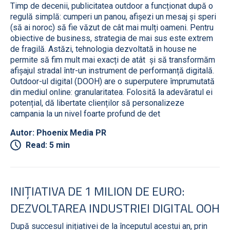
Timp de decenii, publicitatea outdoor a funcționat după o
regulă simplă: cumperi un panou, afișezi un mesaj și speri
(să ai noroc) să fie văzut de cât mai mulți oameni. Pentru
obiective de business, strategia de mai sus este extrem
de fragilă. Astăzi, tehnologia dezvoltată in house ne
permite să fim mult mai exacți de atât și să transformăm
afișajul stradal într-un instrument de performanță digitală.
Outdoor-ul digital (DOOH) are o superputere împrumutată
din mediul online: granularitatea. Folosită la adevăratul ei
potențial, dă libertate clienților să personalizeze
campania la un nivel foarte profund de det
Autor: Phoenix Media PR
Read: 5 min
INIȚIATIVA DE 1 MILION DE EURO:
DEZVOLTAREA INDUSTRIEI DIGITAL OOH
După succesul inițiativei de la începutul acestui an, prin