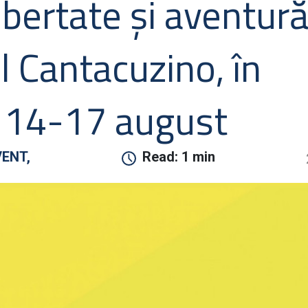
ibertate și aventur
 Cantacuzino, în
 14-17 august
VENT,
Read:
1 min