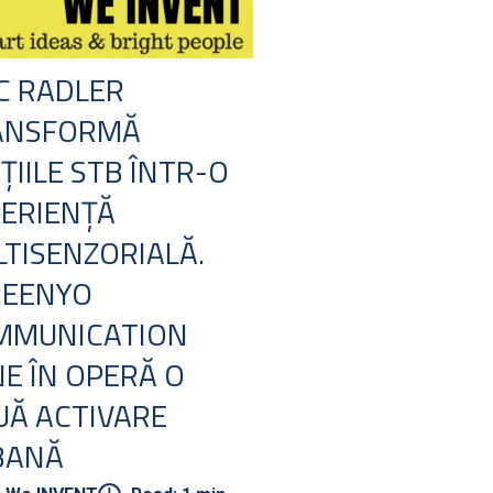
C RADLER
ANSFORMĂ
ȚIILE STB ÎNTR-O
ERIENȚĂ
TISENZORIALĂ.
REENYO
MMUNICATION
E ÎN OPERĂ O
Ă ACTIVARE
BANĂ