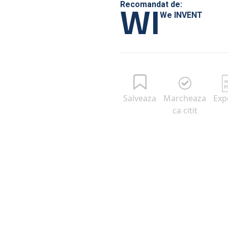
WI
Recomandat de:
We INVENT
Salveaza
Marcheaza
Exp
ca citit