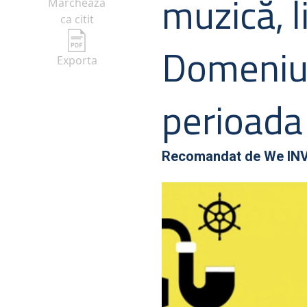
muzică, l
Marcheaza
ca citit
Domeniul
Exporta
perioada
Recomandat de
We IN