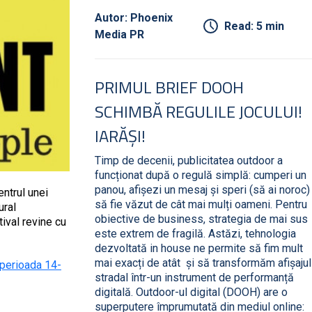
Autor: Phoenix
Read: 5 min
Media PR
PRIMUL BRIEF DOOH
SCHIMBĂ REGULILE JOCULUI!
IARĂȘI!
Timp de decenii, publicitatea outdoor a
funcționat după o regulă simplă: cumperi un
panou, afișezi un mesaj și speri (să ai noroc)
entrul unei
să fie văzut de cât mai mulți oameni. Pentru
ural
obiective de business, strategia de mai sus
ival revine cu
este extrem de fragilă. Astăzi, tehnologia
dezvoltată in house ne permite să fim mult
mai exacți de atât și să transformăm afișajul
 perioada 14-
stradal într-un instrument de performanță
digitală. Outdoor-ul digital (DOOH) are o
superputere împrumutată din mediul online: