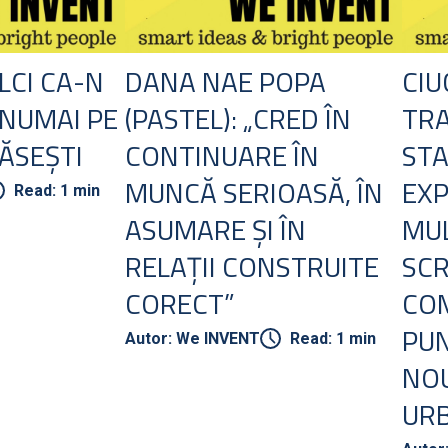
LCI CA-N
DANA NAE POPA
CIU
 NUMAI PE
(PASTEL): „CRED ÎN
TR
ĂSEȘTI
CONTINUARE ÎN
STA
MUNCĂ SERIOASĂ, ÎN
EXP
Read: 1 min
ASUMARE ȘI ÎN
MUL
RELAȚII CONSTRUITE
SC
CORECT”
CO
PUN
Autor: We INVENT
Read: 1 min
NOU
UR