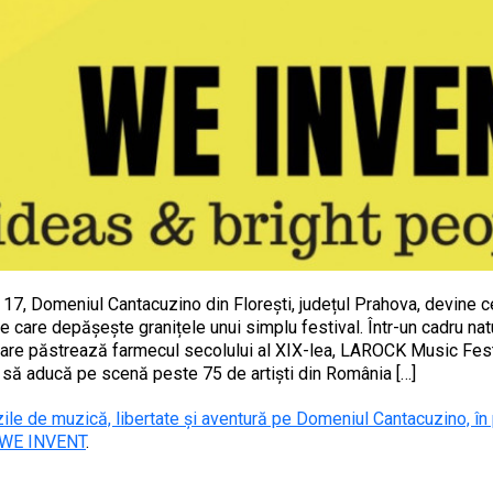
i 17, Domeniul Cantacuzino din Florești, județul Prahova, devine c
e care depășește granițele unui simplu festival. Într-un cadru nat
care păstrează farmecul secolului al XIX-lea, LAROCK Music Fest
tă să aducă pe scenă peste 75 de artiști din România […]
le de muzică, libertate și aventură pe Domeniul Cantacuzino, în
WE INVENT
.