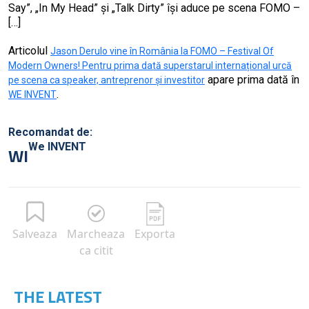
Say”, „In My Head” și „Talk Dirty” își aduce pe scena FOMO –
[…]
Articolul
Jason Derulo vine în România la FOMO – Festival Of
Modern Owners! Pentru prima dată superstarul internațional urcă
apare prima dată în
pe scena ca speaker, antreprenor și investitor
.
WE INVENT
Recomandat de:
We INVENT
WI
Salveaza
Marcheaza
Exporta
ca citit
THE LATEST