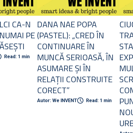
LCI CA-N
DANA NAE POPA
CIU
 NUMAI PE
(PASTEL): „CRED ÎN
TR
ĂSEȘTI
CONTINUARE ÎN
STA
MUNCĂ SERIOASĂ, ÎN
EXP
Read: 1 min
ASUMARE ȘI ÎN
MUL
RELAȚII CONSTRUITE
SC
CORECT”
CO
PUN
Autor: We INVENT
Read: 1 min
NOU
UR