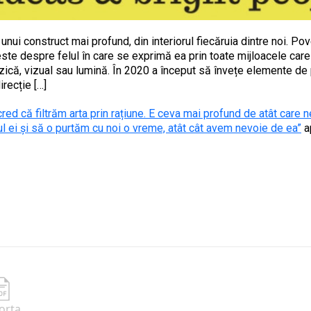
 unui construct mai profund, din interiorul fiecăruia dintre noi. Po
ste despre felul în care se exprimă ea prin toate mijloacele ca
uzică, vizual sau lumină. În 2020 a început să învețe elemente de
recție […]
red că filtrăm arta prin rațiune. E ceva mai profund de atât care 
 ei și să o purtăm cu noi o vreme, atât cât avem nevoie de ea”
a
orta