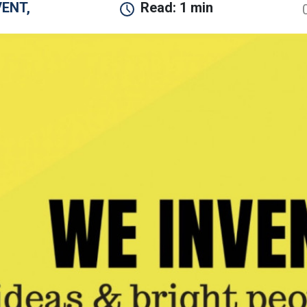
VENT,
Read:
1 min