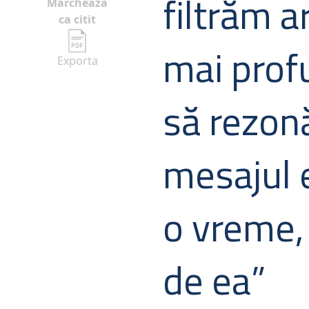
filtrăm a
Marcheaza
ca citit
mai prof
Exporta
să rezon
mesajul e
o vreme,
de ea”