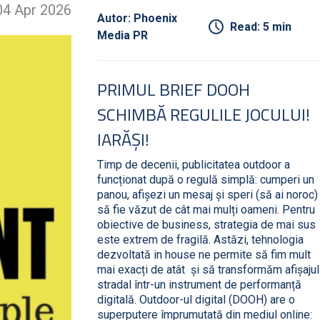
04 Apr 2026
Autor: Phoenix
Read: 5 min
Media PR
PRIMUL BRIEF DOOH
SCHIMBĂ REGULILE JOCULUI!
IARĂȘI!
Timp de decenii, publicitatea outdoor a
funcționat după o regulă simplă: cumperi un
panou, afișezi un mesaj și speri (să ai noroc)
să fie văzut de cât mai mulți oameni. Pentru
obiective de business, strategia de mai sus
este extrem de fragilă. Astăzi, tehnologia
dezvoltată in house ne permite să fim mult
mai exacți de atât și să transformăm afișajul
stradal într-un instrument de performanță
digitală. Outdoor-ul digital (DOOH) are o
superputere împrumutată din mediul online: