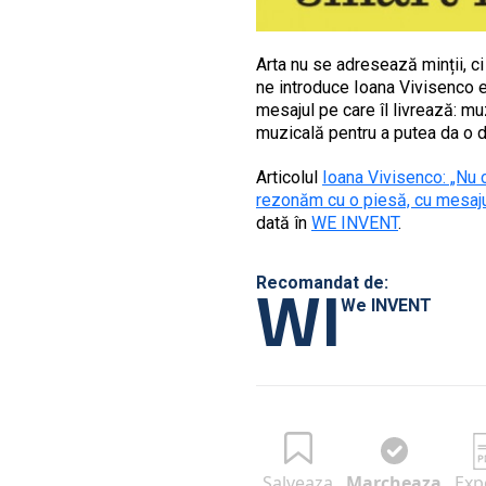
Arta nu se adresează minții, ci
ne introduce Ioana Vivisenco e
mesajul pe care îl livrează: m
muzicală pentru a putea da o di
Articolul
Ioana Vivisenco: „Nu c
rezonăm cu o piesă, cu mesajul
dată în
WE INVENT
.
WI
Recomandat de:
We INVENT
Salveaza
Marcheaza
Exp