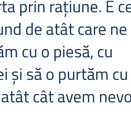
rta prin rațiune. E c
und de atât care ne
ăm cu o piesă, cu
i și să o purtăm cu
 atât cât avem nevo