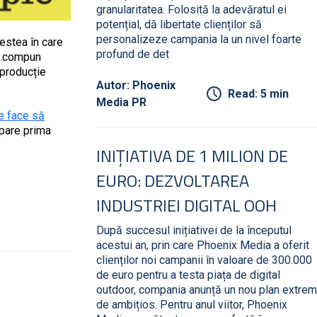
granularitatea. Folosită la adevăratul ei
potențial, dă libertate clienților să
personalizeze campania la un nivel foarte
vestea în care
profund de det
re compun
 producție
Autor: Phoenix
Read: 5 min
Media PR
ne face să
pare prima
INIȚIATIVA DE 1 MILION DE
EURO: DEZVOLTAREA
INDUSTRIEI DIGITAL OOH
După succesul inițiativei de la începutul
acestui an, prin care Phoenix Media a oferit
clienților noi campanii în valoare de 300.000
de euro pentru a testa piața de digital
outdoor, compania anunță un nou plan extrem
de ambițios. Pentru anul viitor, Phoenix