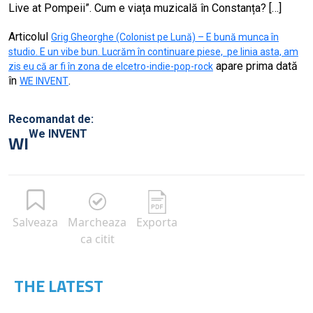
Live at Pompeii”. Cum e viața muzicală în Constanța? […]
Articolul
Grig Gheorghe (Colonist pe Lună) – E bună munca în
studio. E un vibe bun. Lucrăm în continuare piese, pe linia asta, am
apare prima dată
zis eu că ar fi în zona de elcetro-indie-pop-rock
în
.
WE INVENT
Recomandat de:
We INVENT
WI
Salveaza
Marcheaza
Exporta
ca citit
THE LATEST