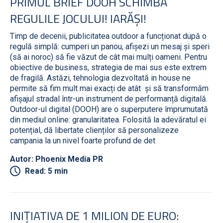
PRIMUL BRIEF DOOH SCHIMBĂ
REGULILE JOCULUI! IARĂȘI!
Timp de decenii, publicitatea outdoor a funcționat după o
regulă simplă: cumperi un panou, afișezi un mesaj și speri
(să ai noroc) să fie văzut de cât mai mulți oameni. Pentru
obiective de business, strategia de mai sus este extrem
de fragilă. Astăzi, tehnologia dezvoltată in house ne
permite să fim mult mai exacți de atât și să transformăm
afișajul stradal într-un instrument de performanță digitală.
Outdoor-ul digital (DOOH) are o superputere împrumutată
din mediul online: granularitatea. Folosită la adevăratul ei
potențial, dă libertate clienților să personalizeze
campania la un nivel foarte profund de det
Autor: Phoenix Media PR
Read: 5 min
INIȚIATIVA DE 1 MILION DE EURO: