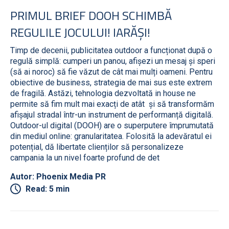
PRIMUL BRIEF DOOH SCHIMBĂ
REGULILE JOCULUI! IARĂȘI!
Timp de decenii, publicitatea outdoor a funcționat după o
regulă simplă: cumperi un panou, afișezi un mesaj și speri
(să ai noroc) să fie văzut de cât mai mulți oameni. Pentru
obiective de business, strategia de mai sus este extrem
de fragilă. Astăzi, tehnologia dezvoltată in house ne
permite să fim mult mai exacți de atât și să transformăm
afișajul stradal într-un instrument de performanță digitală.
Outdoor-ul digital (DOOH) are o superputere împrumutată
din mediul online: granularitatea. Folosită la adevăratul ei
potențial, dă libertate clienților să personalizeze
campania la un nivel foarte profund de det
Autor: Phoenix Media PR
Read: 5 min