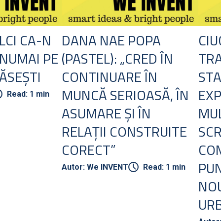
LCI CA-N
DANA NAE POPA
CIU
 NUMAI PE
(PASTEL): „CRED ÎN
TR
ĂSEȘTI
CONTINUARE ÎN
STA
MUNCĂ SERIOASĂ, ÎN
EXP
Read: 1 min
ASUMARE ȘI ÎN
MUL
RELAȚII CONSTRUITE
SC
CORECT”
CO
PUN
Autor: We INVENT
Read: 1 min
NOU
UR