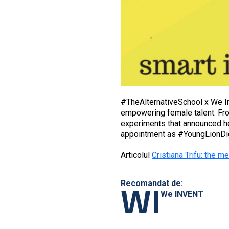
#TheAlternativeSchool x We I
empowering female talent. Fro
experiments that announced her
appointment as #YoungLionDigit
Articolul
Cristiana Trifu: the m
WI
Recomandat de:
We INVENT