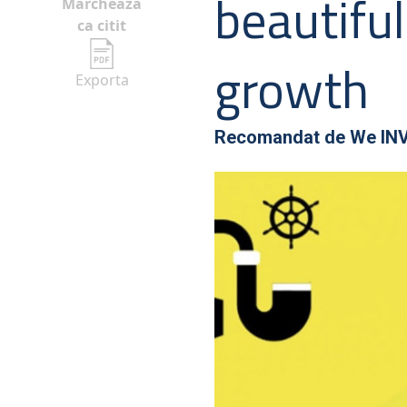
beautiful
Marcheaza
ca citit
growth
Exporta
Recomandat de
We IN