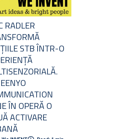
C RADLER
ANSFORMĂ
ȚIILE STB ÎNTR-O
ERIENȚĂ
TISENZORIALĂ.
REENYO
MMUNICATION
E ÎN OPERĂ O
Ă ACTIVARE
BANĂ