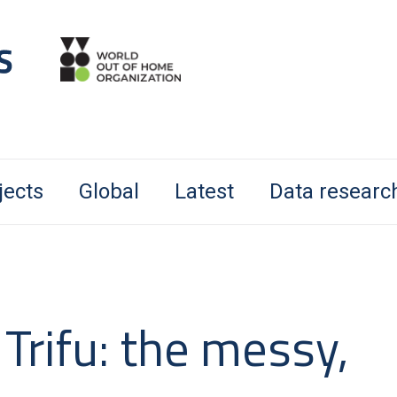
jects
Global
Latest
Data researc
 Trifu: the messy,