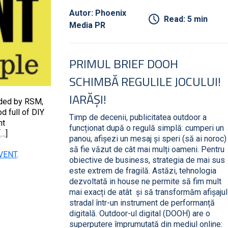
Autor: Phoenix
Read: 5 min
Media PR
PRIMUL BRIEF DOOH
SCHIMBĂ REGULILE JOCULUI!
IARĂȘI!
nded by RSM,
d full of DIY
Timp de decenii, publicitatea outdoor a
nt
funcționat după o regulă simplă: cumperi un
[…]
panou, afișezi un mesaj și speri (să ai noroc)
să fie văzut de cât mai mulți oameni. Pentru
VENT
.
obiective de business, strategia de mai sus
este extrem de fragilă. Astăzi, tehnologia
dezvoltată in house ne permite să fim mult
mai exacți de atât și să transformăm afișajul
stradal într-un instrument de performanță
digitală. Outdoor-ul digital (DOOH) are o
superputere împrumutată din mediul online: