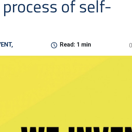
 process of self-
VENT,
Read:
1 min
0