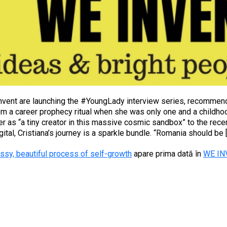
nvent are launching the #YoungLady interview series, recomme
m a career prophecy ritual when she was only one and a childhoo
 as “a tiny creator in this massive cosmic sandbox” to the rece
al, Cristiana’s journey is a sparkle bundle. “Romania should be 
essy, beautiful process of self-growth
apare prima dată în
WE IN