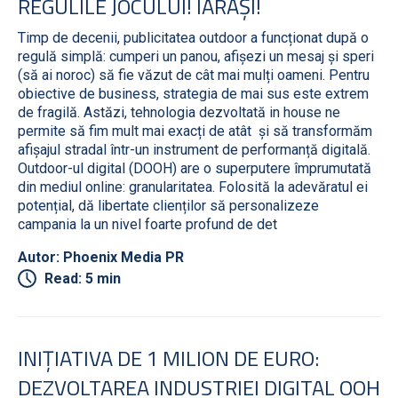
REGULILE JOCULUI! IARĂȘI!
Timp de decenii, publicitatea outdoor a funcționat după o
regulă simplă: cumperi un panou, afișezi un mesaj și speri
(să ai noroc) să fie văzut de cât mai mulți oameni. Pentru
obiective de business, strategia de mai sus este extrem
de fragilă. Astăzi, tehnologia dezvoltată in house ne
permite să fim mult mai exacți de atât și să transformăm
afișajul stradal într-un instrument de performanță digitală.
Outdoor-ul digital (DOOH) are o superputere împrumutată
din mediul online: granularitatea. Folosită la adevăratul ei
potențial, dă libertate clienților să personalizeze
campania la un nivel foarte profund de det
Autor: Phoenix Media PR
Read: 5 min
INIȚIATIVA DE 1 MILION DE EURO:
DEZVOLTAREA INDUSTRIEI DIGITAL OOH