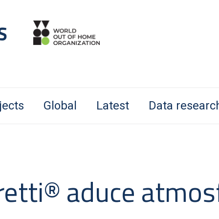
jects
Global
Latest
Data researc
retti® aduce atmos