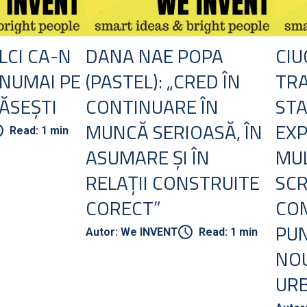
LCI CA-N
DANA NAE POPA
CIU
 NUMAI PE
(PASTEL): „CRED ÎN
TR
ĂSEȘTI
CONTINUARE ÎN
STA
MUNCĂ SERIOASĂ, ÎN
EXP
Read: 1 min
ASUMARE ȘI ÎN
MUL
RELAȚII CONSTRUITE
SC
CORECT”
CO
PUN
Autor: We INVENT
Read: 1 min
NOU
UR