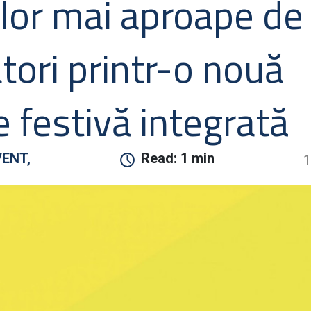
ilor mai aproape de
ori printr-o nouă
 festivă integrată
VENT,
Read:
1 min
1