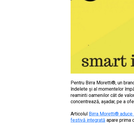
Pentru Birra Moretti®, un brand 
îndelete și al momentelor împă
reaminti oamenilor cât de val
concentrează, așadar, pe a ofer
Articolul
Birra Moretti® aduce
festivă integrată
apare prima 