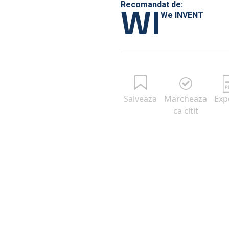
WI
Recomandat de:
We INVENT
Salveaza
Marcheaza
Exp
ca citit