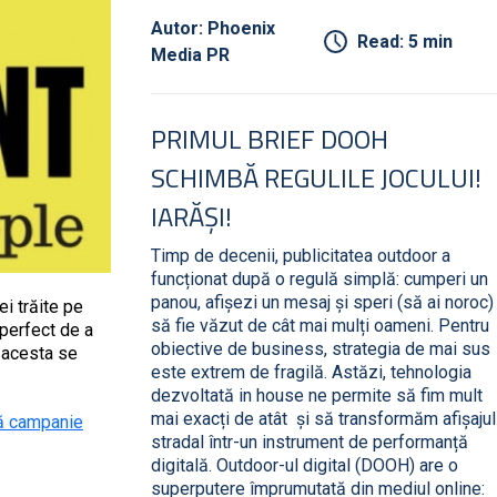
Autor: Phoenix
Read: 5 min
Media PR
PRIMUL BRIEF DOOH
SCHIMBĂ REGULILE JOCULUI!
IARĂȘI!
Timp de decenii, publicitatea outdoor a
funcționat după o regulă simplă: cumperi un
panou, afișezi un mesaj și speri (să ai noroc)
ei trăite pe
să fie văzut de cât mai mulți oameni. Pentru
 perfect de a
obiective de business, strategia de mai sus
 acesta se
este extrem de fragilă. Astăzi, tehnologia
dezvoltată in house ne permite să fim mult
mai exacți de atât și să transformăm afișajul
uă campanie
stradal într-un instrument de performanță
digitală. Outdoor-ul digital (DOOH) are o
superputere împrumutată din mediul online: