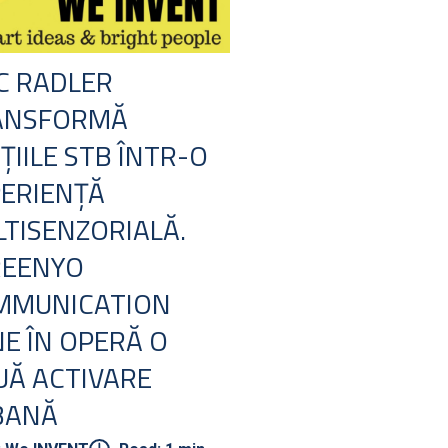
C RADLER
ANSFORMĂ
ȚIILE STB ÎNTR-O
ERIENȚĂ
TISENZORIALĂ.
REENYO
MMUNICATION
E ÎN OPERĂ O
Ă ACTIVARE
BANĂ