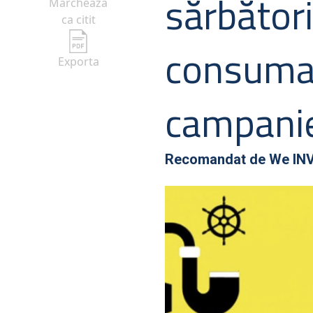
sărbător
Marcheaza
ca citit
consumat
Exporta
campanie
Recomandat de
We IN