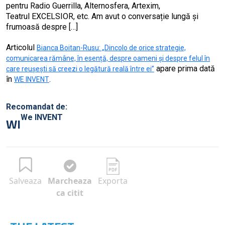
pentru Radio Guerrilla, Alternosfera, Artexim,
Teatrul EXCELSIOR, etc. Am avut o conversație lungă și
frumoasă despre […]
Articolul
Bianca Boitan-Rusu: „Dincolo de orice strategie,
comunicarea rămâne, în esență, despre oameni și despre felul în
apare prima dată
care reușești să creezi o legătură reală între ei”
în
.
WE INVENT
Recomandat de:
We INVENT
WI
Salveaza
Marcheaza
Exporta
ca citit