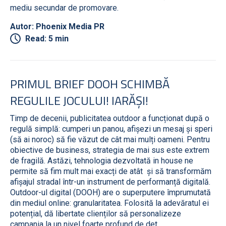
mediu secundar de promovare.
Autor: Phoenix Media PR
Read: 5 min
PRIMUL BRIEF DOOH SCHIMBĂ
REGULILE JOCULUI! IARĂȘI!
Timp de decenii, publicitatea outdoor a funcționat după o
regulă simplă: cumperi un panou, afișezi un mesaj și speri
(să ai noroc) să fie văzut de cât mai mulți oameni. Pentru
obiective de business, strategia de mai sus este extrem
de fragilă. Astăzi, tehnologia dezvoltată in house ne
permite să fim mult mai exacți de atât și să transformăm
afișajul stradal într-un instrument de performanță digitală.
Outdoor-ul digital (DOOH) are o superputere împrumutată
din mediul online: granularitatea. Folosită la adevăratul ei
potențial, dă libertate clienților să personalizeze
campania la un nivel foarte profund de det