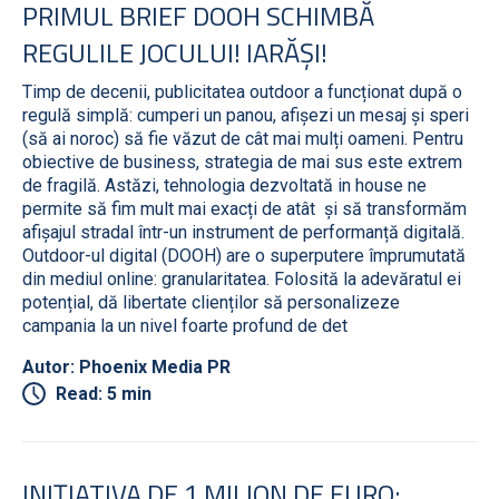
PRIMUL BRIEF DOOH SCHIMBĂ
REGULILE JOCULUI! IARĂȘI!
Timp de decenii, publicitatea outdoor a funcționat după o
regulă simplă: cumperi un panou, afișezi un mesaj și speri
(să ai noroc) să fie văzut de cât mai mulți oameni. Pentru
obiective de business, strategia de mai sus este extrem
de fragilă. Astăzi, tehnologia dezvoltată in house ne
permite să fim mult mai exacți de atât și să transformăm
afișajul stradal într-un instrument de performanță digitală.
Outdoor-ul digital (DOOH) are o superputere împrumutată
din mediul online: granularitatea. Folosită la adevăratul ei
potențial, dă libertate clienților să personalizeze
campania la un nivel foarte profund de det
Autor: Phoenix Media PR
Read: 5 min
INIȚIATIVA DE 1 MILION DE EURO: