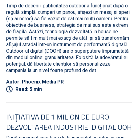
Timp de decenii, publicitatea outdoor a funcționat după o
regulă simplă: cumperi un panou, afișezi un mesaj și speri
(să ai noroc) să fie văzut de cât mai mulți oameni. Pentru
obiective de business, strategia de mai sus este extrem
de fragilă. Astăzi, tehnologia dezvoltată in house ne
permite să fim mult mai exacți de atât și să transformăm
afișajul stradal într-un instrument de performanță digitală.
Outdoor-ul digital (DOOH) are o superputere împrumutată
din mediul online: granularitatea. Folosită la adevăratul ei
potențial, dă libertate clienților să personalizeze
campania la un nivel foarte profund de det
Autor: Phoenix Media PR
Read: 5 min
INIȚIATIVA DE 1 MILION DE EURO:
DEZVOLTAREA INDUSTRIEI DIGITAL OOH
După succesul inițiativei de la începutul acestui an, prin