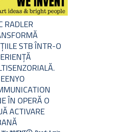
C RADLER
ANSFORMĂ
ȚIILE STB ÎNTR-O
ERIENȚĂ
TISENZORIALĂ.
REENYO
MMUNICATION
E ÎN OPERĂ O
Ă ACTIVARE
BANĂ