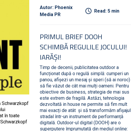
Autor: Phoenix
Read: 5 min
Media PR
PRIMUL BRIEF DOOH
SCHIMBĂ REGULILE JOCULUI!
IARĂȘI!
Timp de decenii, publicitatea outdoor a
funcționat după o regulă simplă: cumperi un
panou, afișezi un mesaj și speri (să ai noroc)
să fie văzut de cât mai mulți oameni. Pentru
obiective de business, strategia de mai sus
este extrem de fragilă. Astăzi, tehnologia
la Schwarzkopf
dezvoltată in house ne permite să fim mult
lui
mai exacți de atât și să transformăm afișajul
t în toate
stradal într-un instrument de performanță
l, Schwarzkopf
digitală. Outdoor-ul digital (DOOH) are o
superputere împrumutată din mediul online: