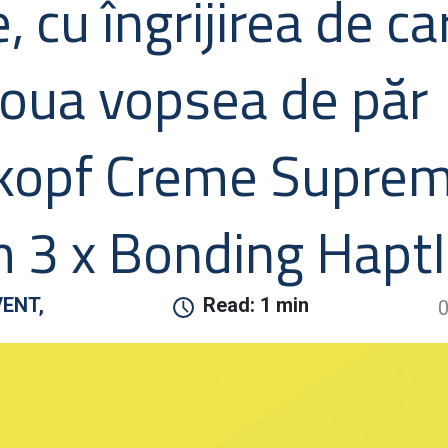
, cu îngrijirea de ca
noua vopsea de păr
kopf Creme Supre
m 3 x Bonding Hapt
VENT,
Read:
1 min
0