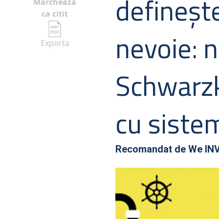
definește
Marcheaza
ca citit
nevoie: 
Exporta
Schwarz
cu siste
Recomandat de
We IN