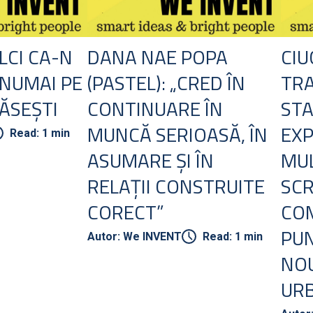
LCI CA-N
DANA NAE POPA
CIU
 NUMAI PE
(PASTEL): „CRED ÎN
TR
ĂSEȘTI
CONTINUARE ÎN
STA
MUNCĂ SERIOASĂ, ÎN
EXP
Read: 1 min
ASUMARE ȘI ÎN
MUL
RELAȚII CONSTRUITE
SC
CORECT”
CO
PUN
Autor: We INVENT
Read: 1 min
NOU
UR