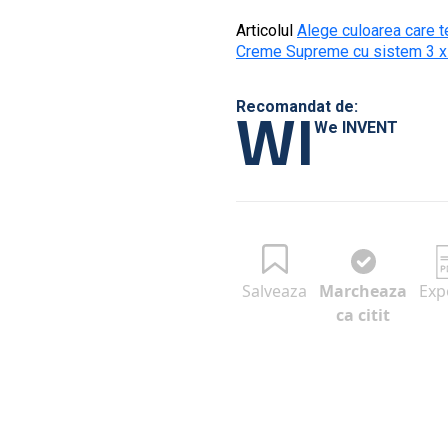
Articolul
Alege culoarea care t
Creme Supreme cu sistem 3 x
WI
Recomandat de:
We INVENT
Salveaza
Marcheaza
Exp
ca citit