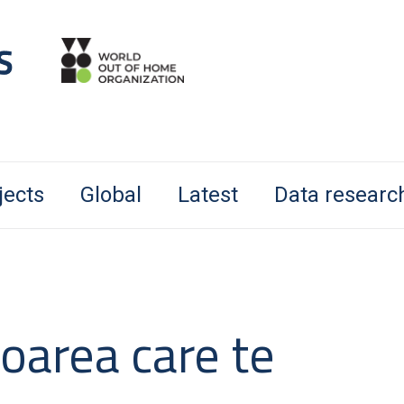
jects
Global
Latest
Data researc
oarea care te