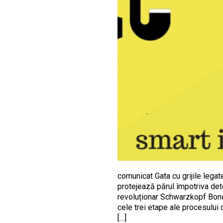
comunicat Gata cu grijile leg
protejează părul împotriva dete
revoluționar Schwarzkopf Bondin
cele trei etape ale procesului
[…]