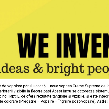
ate de vopsirea părului acasă – noua vopsea Creme Supreme de 
riorării vizibile la fiecare pas! Acest lucru se datorează sistemu
g HaptIQ, ce oferă rezultate tangibile și vizibile, și este integra
 de colorare (Pregătire – Vopsire – Îngrijire post-vopsire). Astfe