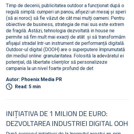
Timp de decenii, publicitatea outdoor a funcționat după o
regulă simplă: cumperi un panou, afișezi un mesaj și speri
(să ai noroc) să fie văzut de cât mai mulți oameni. Pentru
obiective de business, strategia de mai sus este extrem
de fragilă. Astăzi, tehnologia dezvoltată in house ne
permite să fim mult mai exacți de atât și să transformăm
afișajul stradal într-un instrument de performanță digitală.
Outdoor-ul digital (DOOH) are o superputere împrumutată
din mediul online: granularitatea. Folosită la adevăratul ei
potențial, dă libertate clienților să personalizeze
campania la un nivel foarte profund de det
Autor: Phoenix Media PR
Read: 5 min
INIȚIATIVA DE 1 MILION DE EURO:
DEZVOLTAREA INDUSTRIEI DIGITAL OOH
După succesul inițiativei de la începutul acestui an, prin