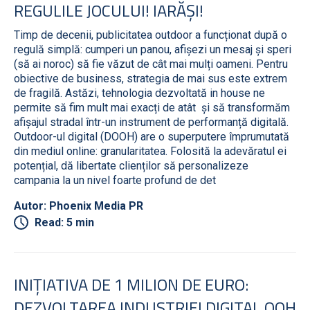
REGULILE JOCULUI! IARĂȘI!
Timp de decenii, publicitatea outdoor a funcționat după o
regulă simplă: cumperi un panou, afișezi un mesaj și speri
(să ai noroc) să fie văzut de cât mai mulți oameni. Pentru
obiective de business, strategia de mai sus este extrem
de fragilă. Astăzi, tehnologia dezvoltată in house ne
permite să fim mult mai exacți de atât și să transformăm
afișajul stradal într-un instrument de performanță digitală.
Outdoor-ul digital (DOOH) are o superputere împrumutată
din mediul online: granularitatea. Folosită la adevăratul ei
potențial, dă libertate clienților să personalizeze
campania la un nivel foarte profund de det
Autor: Phoenix Media PR
Read: 5 min
INIȚIATIVA DE 1 MILION DE EURO:
DEZVOLTAREA INDUSTRIEI DIGITAL OOH