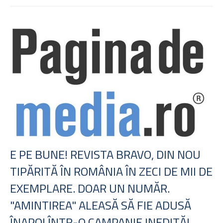
E PE BUNE! REVISTA BRAVO, DIN NOU
TIPĂRITĂ ÎN ROMÂNIA ÎN ZECI DE MII DE
EXEMPLARE. DOAR UN NUMĂR.
"AMINTIREA" ALEASĂ SĂ FIE ADUSĂ
ÎNAPOI ÎNTR-O CAMPANIE INEDITĂ!