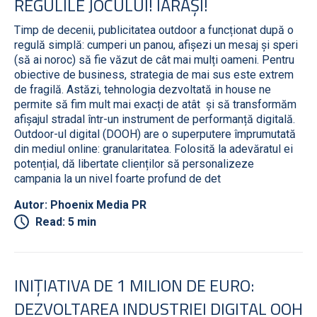
REGULILE JOCULUI! IARĂȘI!
Timp de decenii, publicitatea outdoor a funcționat după o
regulă simplă: cumperi un panou, afișezi un mesaj și speri
(să ai noroc) să fie văzut de cât mai mulți oameni. Pentru
obiective de business, strategia de mai sus este extrem
de fragilă. Astăzi, tehnologia dezvoltată in house ne
permite să fim mult mai exacți de atât și să transformăm
afișajul stradal într-un instrument de performanță digitală.
Outdoor-ul digital (DOOH) are o superputere împrumutată
din mediul online: granularitatea. Folosită la adevăratul ei
potențial, dă libertate clienților să personalizeze
campania la un nivel foarte profund de det
Autor: Phoenix Media PR
Read: 5 min
INIȚIATIVA DE 1 MILION DE EURO:
DEZVOLTAREA INDUSTRIEI DIGITAL OOH