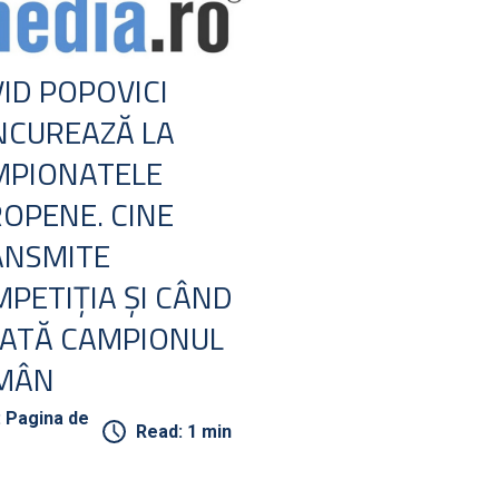
ID POPOVICI
NCUREAZĂ LA
MPIONATELE
OPENE. CINE
ANSMITE
PETIŢIA ŞI CÂND
ATĂ CAMPIONUL
MÂN
: Pagina de
Read: 1 min