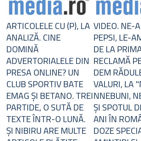
ARTICOLELE CU (P), LA
VIDEO. NE-
ANALIZĂ. CINE
PEPSI, LE-A
DOMINĂ
DE LA PRIM
ADVERTORIALELE DIN
RECLAMĂ PE
PRESA ONLINE? UN
DEM RĂDULE
CLUB SPORTIV BATE
VALURI, LA 
EMAG ŞI BETANO. TREI
NNEBUNI, N
PARTIDE, O SUTĂ DE
ŞI SPOTUL D
TEXTE ÎNTR-O LUNĂ.
ANI ÎN ROMÂ
ŞI NIBIRU ARE MULTE
DOZE SPECIA