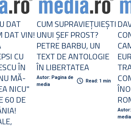
AU DAT
CUM SUPRAVIEŢUIEŞTI
DAV
M DAT VIN!
UNUI ŞEF PROST?
CO
A
PETRE BARBU, UN
CA
PSI CU
TEXT DE ANTOLOGIE
EUR
SCU ÎN
ÎN LIBERTATEA
TR
"NU MĂ-
COM
Autor: Pagina de
Read: 1 min
media
EA NICU"
ÎNO
E 60 DE
RO
NIA!
Autor
media
LE,