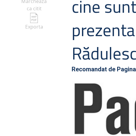
cine sunt
Marcheaza
ca citit
prezenta 
Exporta
Rădulesc
Recomandat de
Pagina