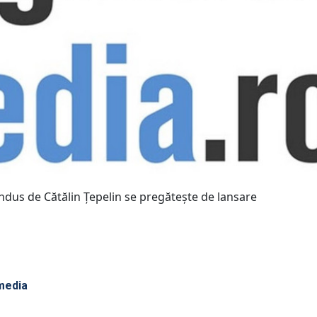
condus de Cătălin Ţepelin se pregăteşte de lansare
media