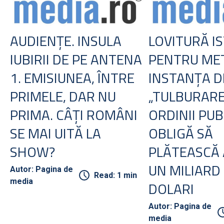
AUDIENŢE. INSULA
LOVITURĂ I
IUBIRII DE PE ANTENA
PENTRU ME
1. EMISIUNEA, ÎNTRE
INSTANŢA D
PRIMELE, DAR NU
„TULBURARE
PRIMA. CÂŢI ROMÂNI
ORDINII PUBL
SE MAI UITĂ LA
OBLIGĂ SĂ
SHOW?
PLĂTEASCĂ
UN MILIARD
Autor: Pagina de
Read: 1 min
media
DOLARI
Autor: Pagina de
media