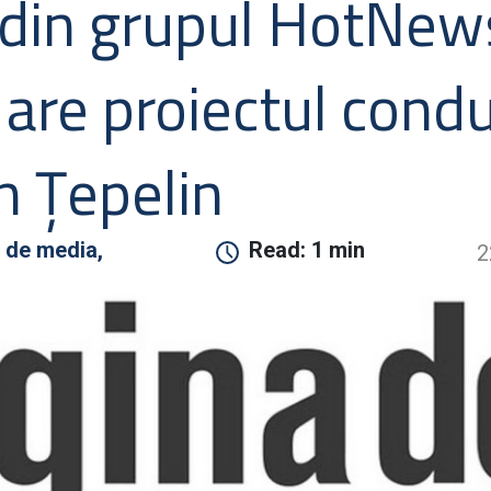
 din grupul HotNew
are proiectul cond
n Ţepelin
 de media,
Read:
1 min
2