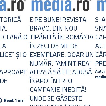
STORICĂ
E PE BUNE! REVISTA
S-A
TA.
BRAVO, DIN NOU
SNA
ECLARĂ O
TIPĂRITĂ ÎN ROMÂNIA
CAR
 A
ÎN ZECI DE MII DE
ACT
ICE” ŞI O
EXEMPLARE. DOAR UN
CĂR
NUMĂR. "AMINTIREA"
PRE
 APROAPE
ALEASĂ SĂ FIE ADUSĂ
Autor
media
 DE
ÎNAPOI ÎNTR-O
CAMPANIE INEDITĂ!
UNDE SE GĂSEŞTE
Read: 1 min