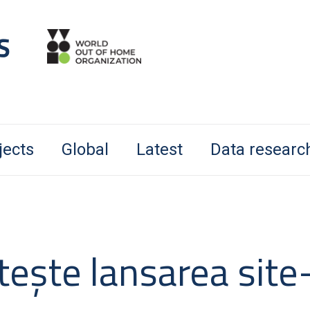
jects
Global
Latest
Data researc
eşte lansarea site-