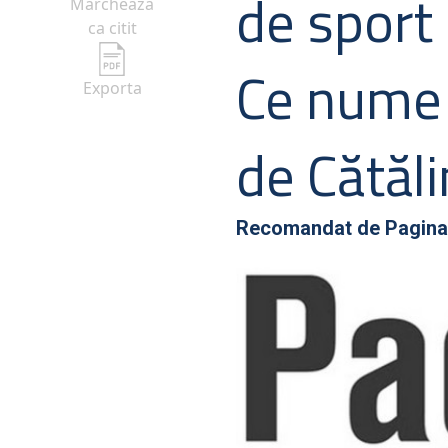
de sport
Marcheaza
ca citit
Ce nume 
Exporta
de Cătăli
Recomandat de
Pagina