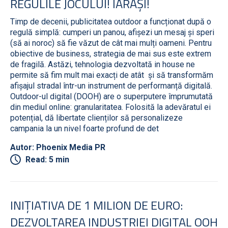
REGULILE JOCULUI! IARĂȘI!
Timp de decenii, publicitatea outdoor a funcționat după o
regulă simplă: cumperi un panou, afișezi un mesaj și speri
(să ai noroc) să fie văzut de cât mai mulți oameni. Pentru
obiective de business, strategia de mai sus este extrem
de fragilă. Astăzi, tehnologia dezvoltată in house ne
permite să fim mult mai exacți de atât și să transformăm
afișajul stradal într-un instrument de performanță digitală.
Outdoor-ul digital (DOOH) are o superputere împrumutată
din mediul online: granularitatea. Folosită la adevăratul ei
potențial, dă libertate clienților să personalizeze
campania la un nivel foarte profund de det
Autor: Phoenix Media PR
Read: 5 min
INIȚIATIVA DE 1 MILION DE EURO:
DEZVOLTAREA INDUSTRIEI DIGITAL OOH