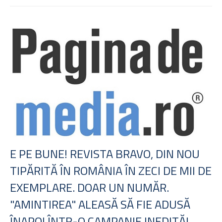
E PE BUNE! REVISTA BRAVO, DIN NOU
TIPĂRITĂ ÎN ROMÂNIA ÎN ZECI DE MII DE
EXEMPLARE. DOAR UN NUMĂR.
"AMINTIREA" ALEASĂ SĂ FIE ADUSĂ
ÎNAPOI ÎNTR-O CAMPANIE INEDITĂ!