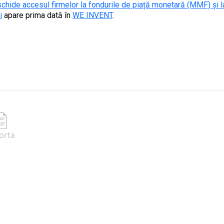
chide accesul firmelor la fondurile de piață monetară (MMF) și 
i
apare prima dată în
WE INVENT
.
orta