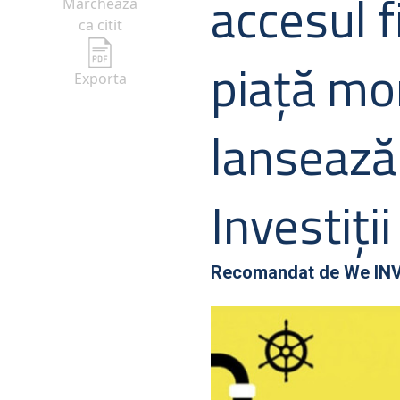
accesul f
Marcheaza
ca citit
piață mo
Exporta
lansează 
Investiții
Recomandat de
We IN