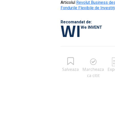
Articolul
Revolut Business des
Fondurile Flexibile de Investiți
WI
Recomandat de:
We INVENT
Salveaza
Marcheaza
Exp
ca citit