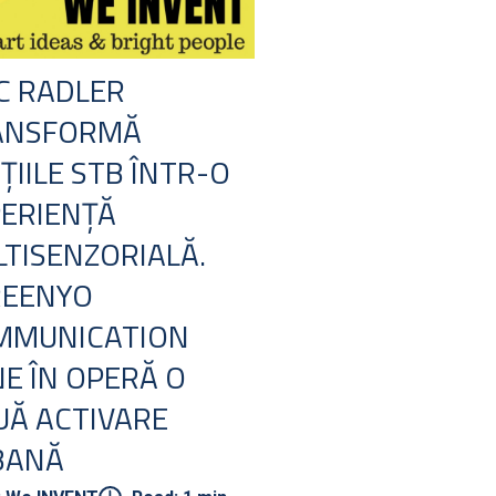
C RADLER
ANSFORMĂ
ȚIILE STB ÎNTR-O
ERIENȚĂ
TISENZORIALĂ.
REENYO
MMUNICATION
E ÎN OPERĂ O
Ă ACTIVARE
BANĂ