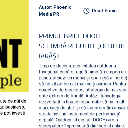
Autor: Phoenix
Read: 5 min
Media PR
PRIMUL BRIEF DOOH
SCHIMBĂ REGULILE JOCULUI!
IARĂȘI!
Timp de decenii, publicitatea outdoor a
funcționat după o regulă simplă: cumperi un
panou, afișezi un mesaj și speri (să ai noroc)
să fie văzut de cât mai mulți oameni. Pentru
obiective de business, strategia de mai sus
este extrem de fragilă. Astăzi, tehnologia
sute de mii de
dezvoltată in house ne permite să fim mult
tul business.
mai exacți de atât și să transformăm afișajul
te pot investi
stradal într-un instrument de performanță
digitală. Outdoor-ul digital (DOOH) are o
superputere împrumutată din mediul online: