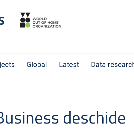
jects
Global
Latest
Data researc
Business deschide