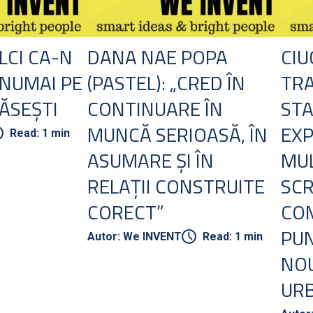
LCI CA-N
DANA NAE POPA
CIU
 NUMAI PE
(PASTEL): „CRED ÎN
TR
ĂSEȘTI
CONTINUARE ÎN
STA
MUNCĂ SERIOASĂ, ÎN
EXP
Read: 1 min
ASUMARE ȘI ÎN
MUL
RELAȚII CONSTRUITE
SC
CORECT”
CO
PUN
Autor: We INVENT
Read: 1 min
NOU
UR