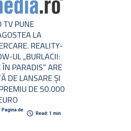
 TV PUNE
AGOSTEA LA
ERCARE. REALITY-
W-UL „BURLACII:
 ÎN PARADIS” ARE
Ă DE LANSARE ŞI
PREMIU DE 50.000
EURO
: Pagina de
Read: 1 min