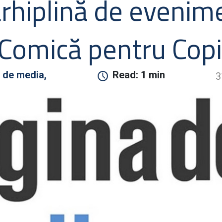
arhiplină de evenim
 Comică pentru Copi
 de media,
Read:
1 min
3