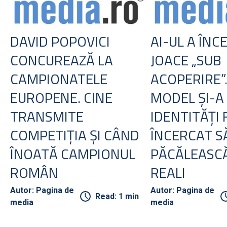
DAVID POPOVICI
AI-UL A ÎNC
CONCUREAZĂ LA
JOACE „SUB
CAMPIONATELE
ACOPERIRE”
EUROPENE. CINE
MODEL ŞI-A
TRANSMITE
IDENTITĂŢI 
COMPETIŢIA ŞI CÂND
ÎNCERCAT S
ÎNOATĂ CAMPIONUL
PĂCĂLEASC
ROMÂN
REALI
Autor: Pagina de
Autor: Pagina de
Read: 1 min
media
media