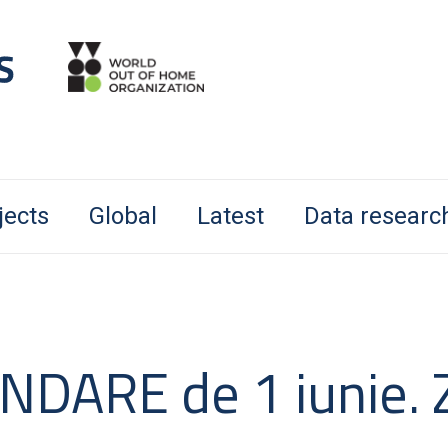
jects
Global
Latest
Data researc
DARE de 1 iunie. 