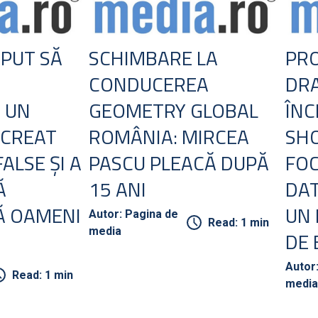
EPUT SĂ
SCHIMBARE LA
PRO
CONDUCEREA
DR
. UN
GEOMETRY GLOBAL
ÎNC
 CREAT
ROMÂNIA: MIRCEA
SHO
FALSE ŞI A
PASCU PLEACĂ DUPĂ
FOC
Ă
15 ANI
DAT
Ă OAMENI
UN 
Autor: Pagina de
Read: 1 min
media
DE 
Autor
Read: 1 min
media