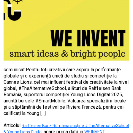
comunicat Pentru toți creativii care aspiră la performanțe
globale și o experiență unică de studiu și competiție la
Cannes Lions, cel mai influent festival de creativitate la nivel
global, #TheAlternativeSchool, alături de Raiffeisen Bank
România, suporterul competiției Young Lions Digital 2025,
anunță bursele #SmartMobile. Valoarea specializării locale
și a săptămânii de festival pe Riviera Franceză, pentru cei
calificați la Young […]
Articolul
Raiffeisen Bank România susține #TheAlternativeSchool
apare prima dată în
.
& Young Lions Digital
WE INVENT