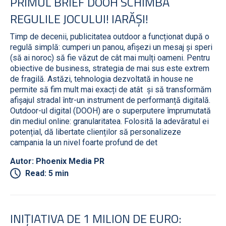
PRIMUL BRIEF DOOH SCHIMBĂ
REGULILE JOCULUI! IARĂȘI!
Timp de decenii, publicitatea outdoor a funcționat după o
regulă simplă: cumperi un panou, afișezi un mesaj și speri
(să ai noroc) să fie văzut de cât mai mulți oameni. Pentru
obiective de business, strategia de mai sus este extrem
de fragilă. Astăzi, tehnologia dezvoltată in house ne
permite să fim mult mai exacți de atât și să transformăm
afișajul stradal într-un instrument de performanță digitală.
Outdoor-ul digital (DOOH) are o superputere împrumutată
din mediul online: granularitatea. Folosită la adevăratul ei
potențial, dă libertate clienților să personalizeze
campania la un nivel foarte profund de det
Autor: Phoenix Media PR
Read: 5 min
INIȚIATIVA DE 1 MILION DE EURO: