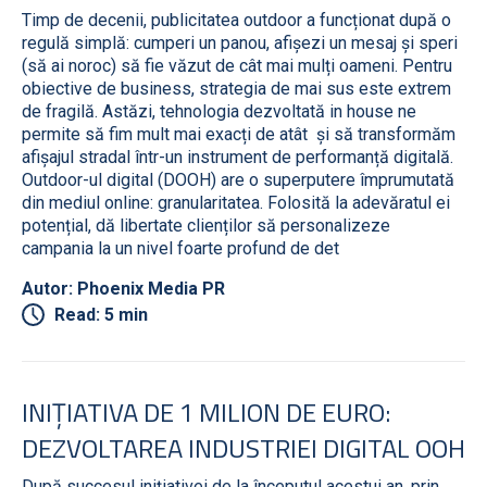
Timp de decenii, publicitatea outdoor a funcționat după o
regulă simplă: cumperi un panou, afișezi un mesaj și speri
(să ai noroc) să fie văzut de cât mai mulți oameni. Pentru
obiective de business, strategia de mai sus este extrem
de fragilă. Astăzi, tehnologia dezvoltată in house ne
permite să fim mult mai exacți de atât și să transformăm
afișajul stradal într-un instrument de performanță digitală.
Outdoor-ul digital (DOOH) are o superputere împrumutată
din mediul online: granularitatea. Folosită la adevăratul ei
potențial, dă libertate clienților să personalizeze
campania la un nivel foarte profund de det
Autor: Phoenix Media PR
Read: 5 min
INIȚIATIVA DE 1 MILION DE EURO:
DEZVOLTAREA INDUSTRIEI DIGITAL OOH
După succesul inițiativei de la începutul acestui an, prin