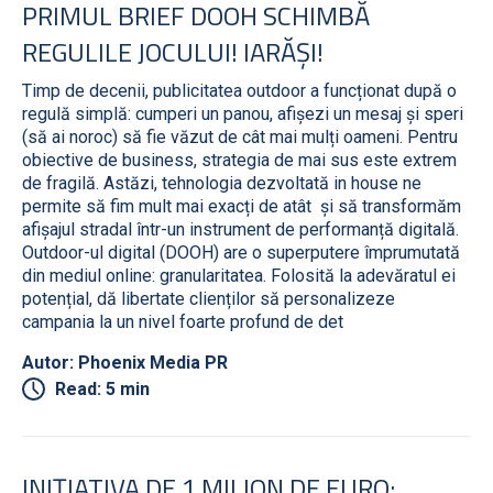
PRIMUL BRIEF DOOH SCHIMBĂ
REGULILE JOCULUI! IARĂȘI!
Timp de decenii, publicitatea outdoor a funcționat după o
regulă simplă: cumperi un panou, afișezi un mesaj și speri
(să ai noroc) să fie văzut de cât mai mulți oameni. Pentru
obiective de business, strategia de mai sus este extrem
de fragilă. Astăzi, tehnologia dezvoltată in house ne
permite să fim mult mai exacți de atât și să transformăm
afișajul stradal într-un instrument de performanță digitală.
Outdoor-ul digital (DOOH) are o superputere împrumutată
din mediul online: granularitatea. Folosită la adevăratul ei
potențial, dă libertate clienților să personalizeze
campania la un nivel foarte profund de det
Autor: Phoenix Media PR
Read: 5 min
INIȚIATIVA DE 1 MILION DE EURO: