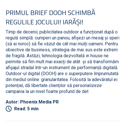
PRIMUL BRIEF DOOH SCHIMBĂ
REGULILE JOCULUI! IARĂȘI!
Timp de decenii, publicitatea outdoor a funcționat după o
regulă simplă: cumperi un panou, afișezi un mesaj și speri
(să ai noroc) să fie văzut de cât mai mulți oameni. Pentru
obiective de business, strategia de mai sus este extrem
de fragilă. Astăzi, tehnologia dezvoltată in house ne
permite să fim mult mai exacți de atât și să transformăm
afișajul stradal într-un instrument de performanță digitală.
Outdoor-ul digital (DOOH) are o superputere împrumutată
din mediul online: granularitatea. Folosită la adevăratul ei
potențial, dă libertate clienților să personalizeze
campania la un nivel foarte profund de det
Autor: Phoenix Media PR
Read: 5 min