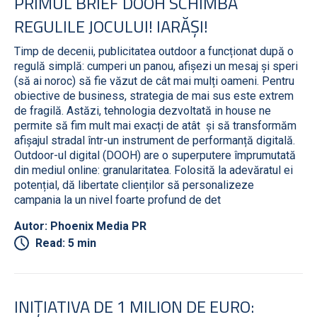
PRIMUL BRIEF DOOH SCHIMBĂ
REGULILE JOCULUI! IARĂȘI!
Timp de decenii, publicitatea outdoor a funcționat după o
regulă simplă: cumperi un panou, afișezi un mesaj și speri
(să ai noroc) să fie văzut de cât mai mulți oameni. Pentru
obiective de business, strategia de mai sus este extrem
de fragilă. Astăzi, tehnologia dezvoltată in house ne
permite să fim mult mai exacți de atât și să transformăm
afișajul stradal într-un instrument de performanță digitală.
Outdoor-ul digital (DOOH) are o superputere împrumutată
din mediul online: granularitatea. Folosită la adevăratul ei
potențial, dă libertate clienților să personalizeze
campania la un nivel foarte profund de det
Autor: Phoenix Media PR
Read: 5 min
INIȚIATIVA DE 1 MILION DE EURO: