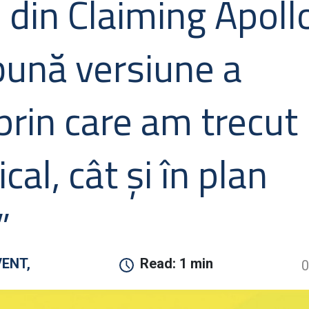
 din Claiming Apoll
bună versiune a
prin care am trecut
cal, cât și în plan
”
VENT,
Read:
1 min
0