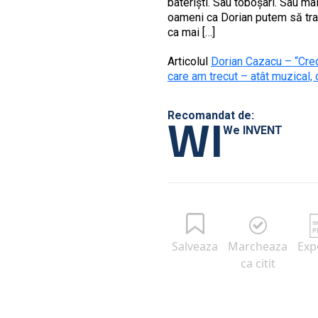
bateriști. Sau toboșari. Sau ma
oameni ca Dorian putem să trav
ca mai […]
Articolul
Dorian Cazacu – “Cred
care am trecut – atât muzical, 
WI
Recomandat de:
We INVENT
Salveaza
Marcheaza
Exp
ca citit