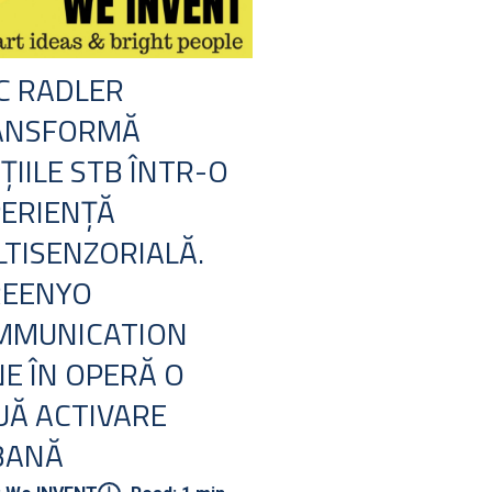
C RADLER
ANSFORMĂ
ȚIILE STB ÎNTR-O
ERIENȚĂ
TISENZORIALĂ.
REENYO
MMUNICATION
E ÎN OPERĂ O
Ă ACTIVARE
BANĂ