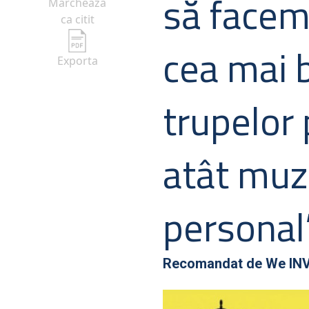
să facem
Marcheaza
ca citit
cea mai 
Exporta
trupelor 
atât muzi
personal
Recomandat de
We IN