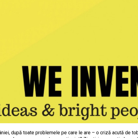
iei, după toate problemele pe care le are – o criză acută de tob