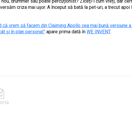
i nou, drummer sau poate percuționist? Ziceți-i cum vreți, dar cert
ersăm criza mai ușor. A început să bată la pet-uri, a trecut apoi
 că vrem să facem din Claiming Apollo cea mai bună versiune a t
cât și în plan personal”
apare prima dată în
WE INVENT
.
orta