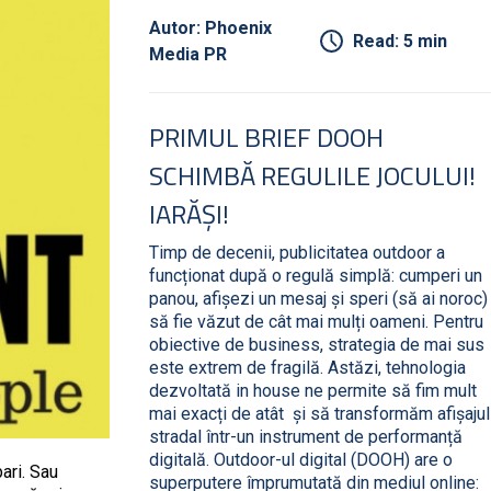
Autor: Phoenix
Read: 5 min
Media PR
PRIMUL BRIEF DOOH
SCHIMBĂ REGULILE JOCULUI!
IARĂȘI!
Timp de decenii, publicitatea outdoor a
funcționat după o regulă simplă: cumperi un
panou, afișezi un mesaj și speri (să ai noroc)
să fie văzut de cât mai mulți oameni. Pentru
obiective de business, strategia de mai sus
este extrem de fragilă. Astăzi, tehnologia
dezvoltată in house ne permite să fim mult
mai exacți de atât și să transformăm afișajul
stradal într-un instrument de performanță
digitală. Outdoor-ul digital (DOOH) are o
ari. Sau
superputere împrumutată din mediul online: