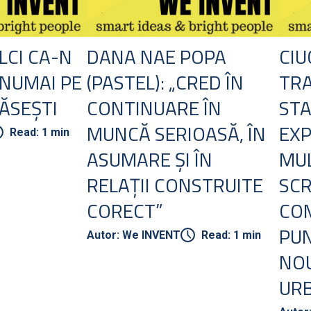
LCI CA-N
DANA NAE POPA
CIU
 NUMAI PE
(PASTEL): „CRED ÎN
TR
ĂSEȘTI
CONTINUARE ÎN
STA
MUNCĂ SERIOASĂ, ÎN
EXP
Read: 1 min
ASUMARE ȘI ÎN
MUL
RELAȚII CONSTRUITE
SC
CORECT”
CO
PUN
Autor: We INVENT
Read: 1 min
NOU
UR