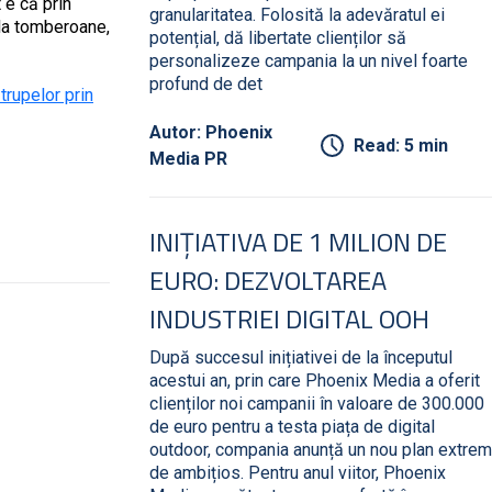
 e că prin
granularitatea. Folosită la adevăratul ei
 la tomberoane,
potențial, dă libertate clienților să
personalizeze campania la un nivel foarte
profund de det
rupelor prin
Autor: Phoenix
Read: 5 min
Media PR
INIȚIATIVA DE 1 MILION DE
EURO: DEZVOLTAREA
INDUSTRIEI DIGITAL OOH
După succesul inițiativei de la începutul
acestui an, prin care Phoenix Media a oferit
clienților noi campanii în valoare de 300.000
de euro pentru a testa piața de digital
outdoor, compania anunță un nou plan extrem
de ambițios. Pentru anul viitor, Phoenix