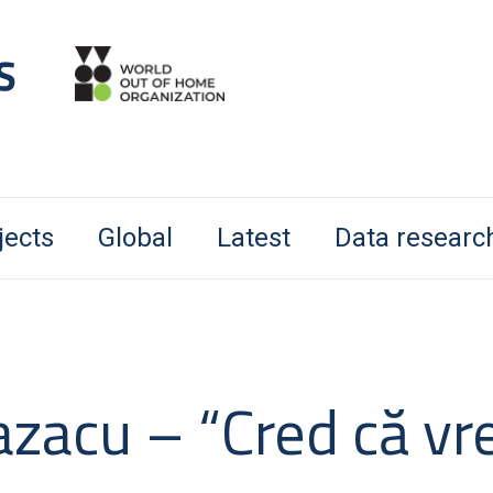
jects
Global
Latest
Data researc
azacu – “Cred că v