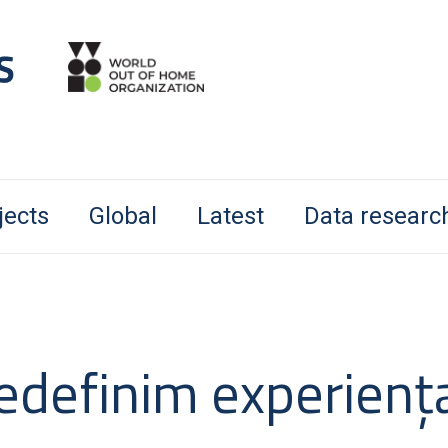
jects
Global
Latest
Data researc
edefinim experienț