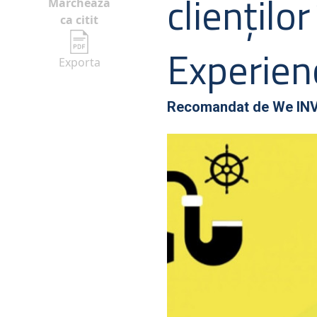
cliențilo
Marcheaza
ca citit
Experie
Exporta
Recomandat de
We IN