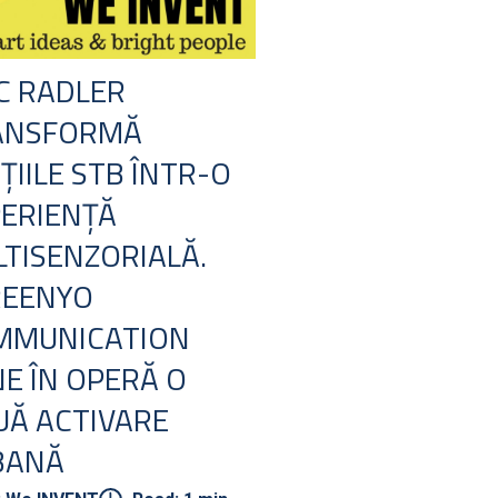
C RADLER
ANSFORMĂ
ȚIILE STB ÎNTR-O
ERIENȚĂ
TISENZORIALĂ.
REENYO
MMUNICATION
E ÎN OPERĂ O
Ă ACTIVARE
BANĂ