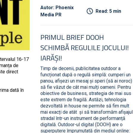
Autor: Phoenix
Read: 5 min
Media PR
PRIMUL BRIEF DOOH
SCHIMBĂ REGULILE JOCULUI!
IARĂȘI!
tervalul 16-17
rmanța de
Timp de decenii, publicitatea outdoor a
ste direct
funcționat după o regulă simplă: cumperi un
panou, afișezi un mesaj și speri (să ai noroc)
să fie văzut de cât mai mulți oameni. Pentru
rima dată în
obiective de business, strategia de mai sus
este extrem de fragilă. Astăzi, tehnologia
dezvoltată in house ne permite să fim mult
mai exacți de atât și să transformăm afișajul
stradal într-un instrument de performanță
digitală. Outdoor-ul digital (DOOH) are o
superputere împrumutată din mediul online: