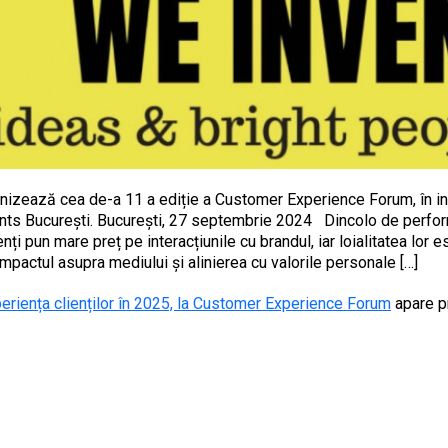
nizează cea de-a 11 a ediție a Customer Experience Forum, în in
ents București. București, 27 septembrie 2024 Dincolo de perfo
i pun mare preț pe interacțiunile cu brandul, iar loialitatea lor e
impactul asupra mediului și alinierea cu valorile personale […]
riența clienților în 2025, la Customer Experience Forum
apare p