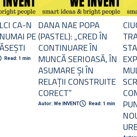
LCI CA-N
DANA NAE POPA
CIU
 NUMAI PE
(PASTEL): „CRED ÎN
TR
ĂSEȘTI
CONTINUARE ÎN
STA
MUNCĂ SERIOASĂ, ÎN
EXP
Read: 1 min
ASUMARE ȘI ÎN
MUL
RELAȚII CONSTRUITE
SC
CORECT”
CO
PUN
Autor: We INVENT
Read: 1 min
NOU
UR