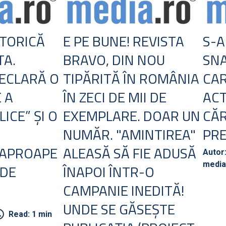
STORICĂ
E PE BUNE! REVISTA
S-A
TA.
BRAVO, DIN NOU
SNA
ECLARĂ O
TIPĂRITĂ ÎN ROMÂNIA
CAR
 A
ÎN ZECI DE MII DE
ACT
ICE” ŞI O
EXEMPLARE. DOAR UN
CĂR
NUMĂR. "AMINTIREA"
PRE
 APROAPE
ALEASĂ SĂ FIE ADUSĂ
Autor
media
 DE
ÎNAPOI ÎNTR-O
CAMPANIE INEDITĂ!
UNDE SE GĂSEŞTE
Read: 1 min