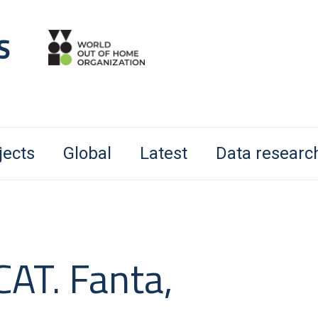
jects
Global
Latest
Data researc
AT. Fanta,