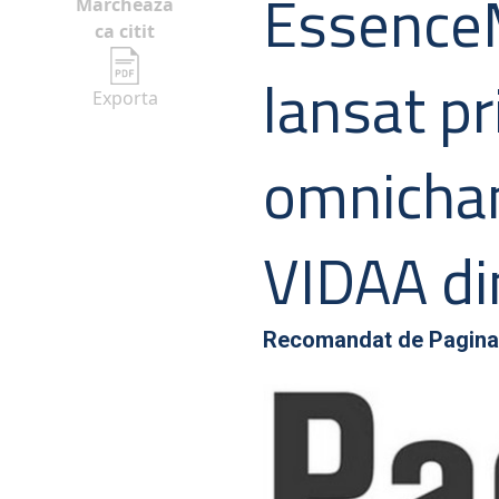
EssenceM
Marcheaza
ca citit
lansat p
Exporta
omnichan
VIDAA d
Recomandat de
Pagina