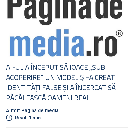
AI-UL A ÎNCEPUT SĂ JOACE „SUB
ACOPERIRE”. UN MODEL ŞI-A CREAT
IDENTITĂŢI FALSE ŞI A ÎNCERCAT SĂ
PĂCĂLEASCĂ OAMENI REALI
Autor: Pagina de media
Read: 1 min