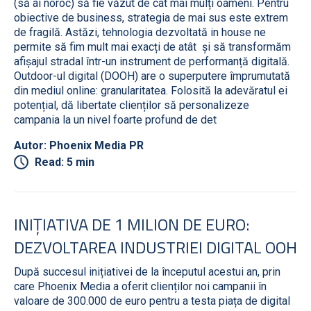
(să ai noroc) să fie văzut de cât mai mulți oameni. Pentru
obiective de business, strategia de mai sus este extrem
de fragilă. Astăzi, tehnologia dezvoltată in house ne
permite să fim mult mai exacți de atât și să transformăm
afișajul stradal într-un instrument de performanță digitală.
Outdoor-ul digital (DOOH) are o superputere împrumutată
din mediul online: granularitatea. Folosită la adevăratul ei
potențial, dă libertate clienților să personalizeze
campania la un nivel foarte profund de det
Autor: Phoenix Media PR
Read: 5 min
INIȚIATIVA DE 1 MILION DE EURO:
DEZVOLTAREA INDUSTRIEI DIGITAL OOH
După succesul inițiativei de la începutul acestui an, prin
care Phoenix Media a oferit clienților noi campanii în
valoare de 300.000 de euro pentru a testa piața de digital